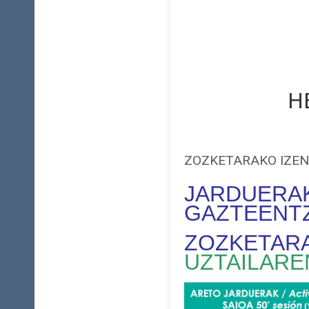
H
ZOZKETARAKO IZEN
JARDUER
GAZTEENT
ZOZKETA
UZTAILARE