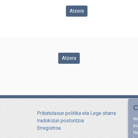
Atzera
Atzera
C
Pribatutasun politika eta Lege oharra
W
Iradokizun postontzia
es
Erregistroa
N