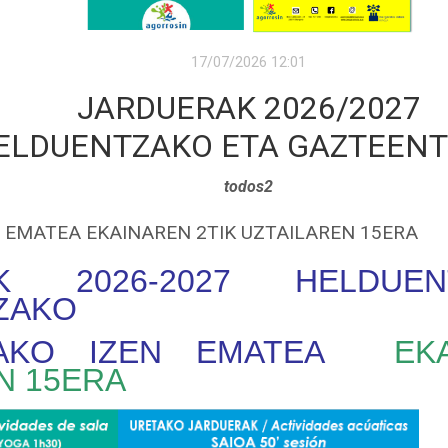
17/07/2026 12:01
JARDUERAK 2026/2027
ELDUENTZAKO ETA GAZTEEN
todos2
 EMATEA EKAINAREN 2TIK UZTAILAREN 15ERA
AK 2026-2027 HELDUE
ZAKO
RAKO IZEN EMATEA
EK
N 15ERA