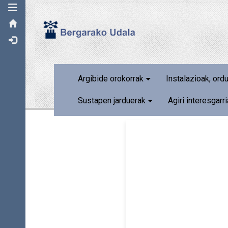
Toggle navigation
Argibide orokorrak
Instalazioak, ord
Sustapen jarduerak
Agiri interesgarr