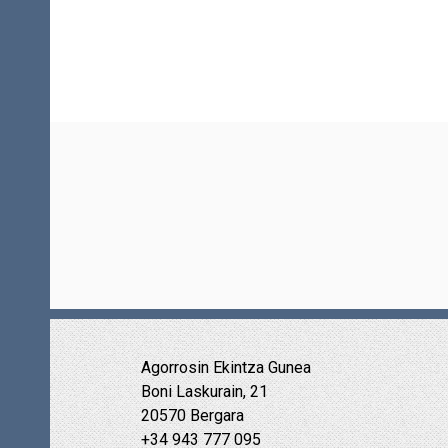
Agorrosin Ekintza Gunea
Boni Laskurain, 21
20570 Bergara
+34 943 777 095