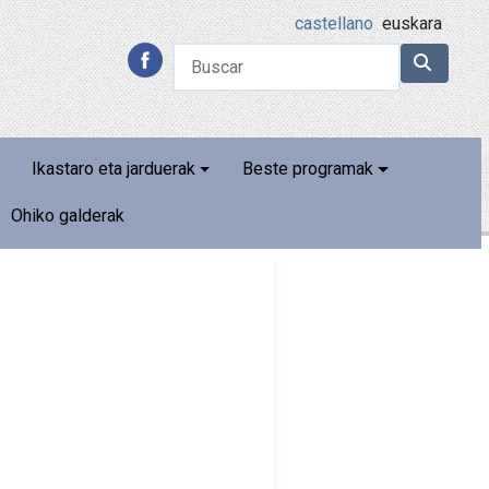
castellano
euskara
Ikastaro eta jarduerak
Beste programak
Ohiko galderak