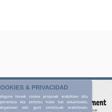
OOKIES & PRIVACIDAD
ebgune honek cookie propioak erabiltzen ditu
perientzia eta zerbitzu hobe bat eskaintzeko.
abigatzean edo gure zerbitzuak erabiltzean,