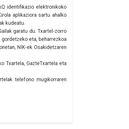
Q identifikazio elektronikoko
irola aplikaziora sartu ahalko
oak kudeatu.
ilak garatu du. Txartel-zorro
n gordetzeko eta, beharrezkoa
onetan, NIK-ek Osakidetzaren
ko Txartela, GazteTxartela eta
rtelak telefono mugikorraren