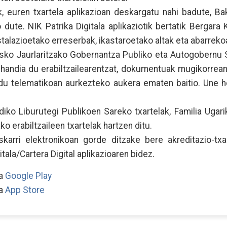
 euren txartela aplikazioan deskargatu nahi badute, Bak
ute. NIK Patrika Digitala aplikaziotik bertatik Bergara K
instalazioetako erreserbak, ikastaroetako altak eta abarrek
sko Jaurlaritzako Gobernantza Publiko eta Autogobernu Sa
n handia du erabiltzailearentzat, dokumentuak mugikorrea
odu telematikoan aurkezteko aukera ematen baitio. Une h
diko Liburutegi Publikoen Sareko txartelak, Familia Ugari
ko erabiltzaileen txartelak hartzen ditu.
karri elektronikoan gorde ditzake bere akreditazio-txa
itala/Cartera Digital aplikazioaren bidez.
ka
Google Play
ka
App Store