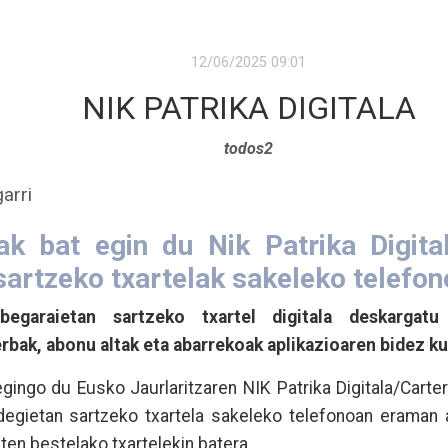
12/06/2025 09:01
NIK PATRIKA DIGITALA
todos2
garri
ak bat egin du Nik Patrika Digital
 sartzeko txartelak sakeleko telefo
begaraietan sartzeko txartel digitala deskargat
erbak, abonu altak eta abarrekoak aplikazioaren bidez 
ingo du Eusko Jaurlaritzaren NIK Patrika Digitala/Cartera 
ldegietan sartzeko txartela sakeleko telefonoan eraman 
ten bestelako txartelekin batera.