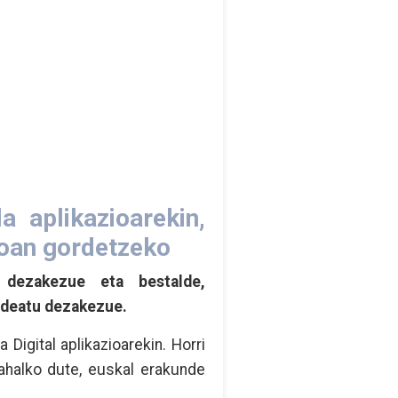
a aplikazioarekin,
noan gordetzeko
u dezakezue eta bestalde,
kudeatu dezakezue.
Digital aplikazioarekin. Horri
ahalko dute, euskal erakunde