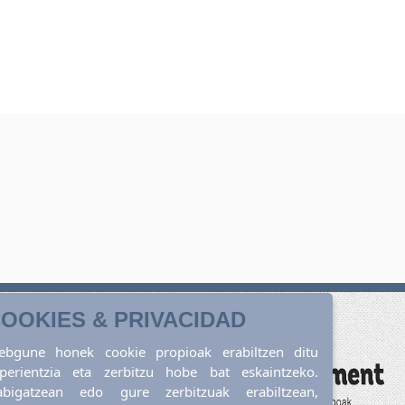
OOKIES & PRIVACIDAD
ebgune honek cookie propioak erabiltzen ditu
perientzia eta zerbitzu hobe bat eskaintzeko.
abigatzean edo gure zerbitzuak erabiltzean,