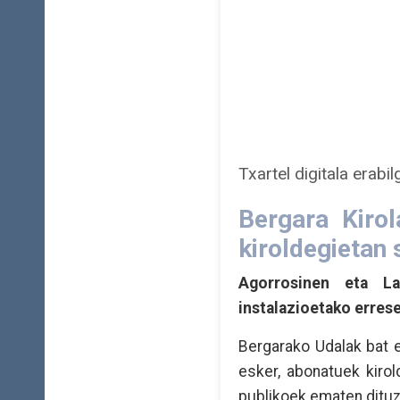
Txartel digitala erabil
Bergara Kirol
kiroldegietan
Agorrosinen eta La
instalazioetako erres
Bergarako Udalak bat eg
esker, abonatuek kiro
publikoek ematen dituz