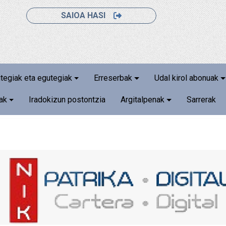
SAIOA HASI
utegiak eta egutegiak
Erreserbak
Udal kirol abonuak
iak
Iradokizun postontzia
Argitalpenak
Sarrerak