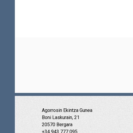
Agorrosin Ekintza Gunea
Boni Laskurain, 21
20570 Bergara
+34 943 777 095