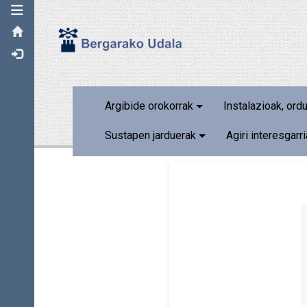
Toggle navigation
Argibide orokorrak
Instalazioak, ord
Sustapen jarduerak
Agiri interesgarr