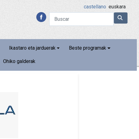
castellano
euskara
Ikastaro eta jarduerak
Beste programak
Ohiko galderak