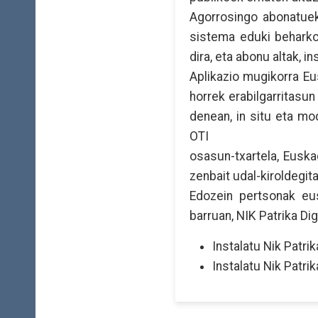
Agorrosingo abonatuek,
sistema eduki beharko d
dira, eta abonu altak, 
Aplikazio mugikorra Eu
horrek erabilgarritasu
denean, in situ eta m
OTI
osasun-txartela, Euska
zenbait udal-kiroldegita
Edozein pertsonak eus
barruan, NIK Patrika Dig
Instalatu Nik Patri
Instalatu Nik Patri