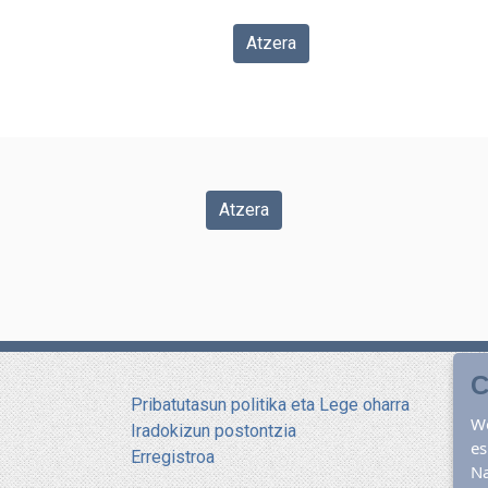
Atzera
Atzera
C
Pribatutasun politika eta Lege oharra
W
Iradokizun postontzia
es
Erregistroa
N