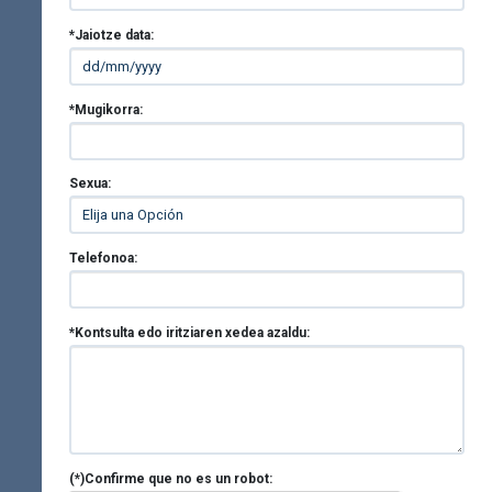
*Jaiotze data:
*Mugikorra:
Sexua:
Telefonoa:
*Kontsulta edo iritziaren xedea azaldu:
(*)Confirme que no es un robot: