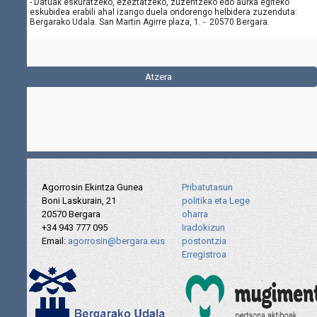
- Datuak eskuratzeko, ezeztatzeko, zuzentzeko edo aurka egiteko
eskubidea erabili ahal izango duela ondorengo helbidera zuzenduta:
Bergarako Udala. San Martin Agirre plaza, 1. - 20570 Bergara.
Atzera
Agorrosin Ekintza Gunea
Pribatutasun
Boni Laskurain, 21
politika eta Lege
20570 Bergara
oharra
+34 943 777 095
Iradokizun
Email:
agorrosin@bergara.eus
postontzia
Erregistroa