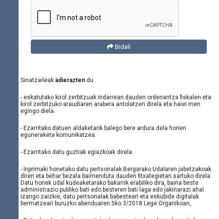
Bidali
Sinatzaileak
adierazten
du
- eskatutako kirol zerbitzuak indarrean dauden ordenantza fiskalen eta
kirol zerbitzuko araudiaren arabera antolatzen direla eta haiei men
egingo diela.
- Ezarritako datuen aldaketarik balego bere ardura dela horien
eguneraketa komunikatzea.
- Ezarritako datu guztiak egiazkoak direla.
- Inprimaki honetako datu pertsonalak Bergarako Udalaren jabetzakoak
diren eta behar bezala baimenduta dauden fitxategietan sartuko direla.
Datu horiek udal kudeaketarako bakarrik erabiliko dira, baina beste
administrazio publiko bati edo besteren bati laga edo jakinarazi ahal
izango zaizkie, datu pertsonalak babesteari eta eskubide digitalak
bermatzeari buruzko abenduaren 5ko 3/2018 Lege Organikoan,