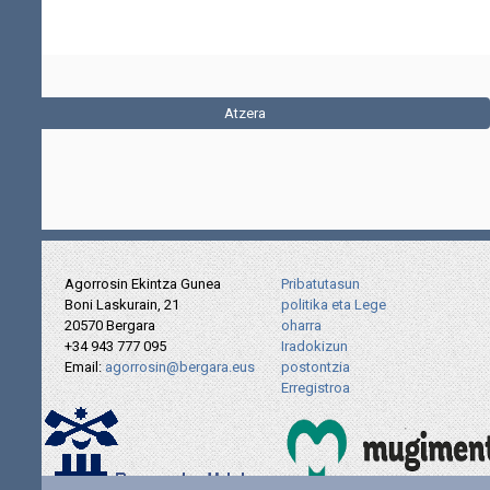
Atzera
Agorrosin Ekintza Gunea
Pribatutasun
Boni Laskurain, 21
politika eta Lege
20570 Bergara
oharra
+34 943 777 095
Iradokizun
Email:
agorrosin@bergara.eus
postontzia
Erregistroa