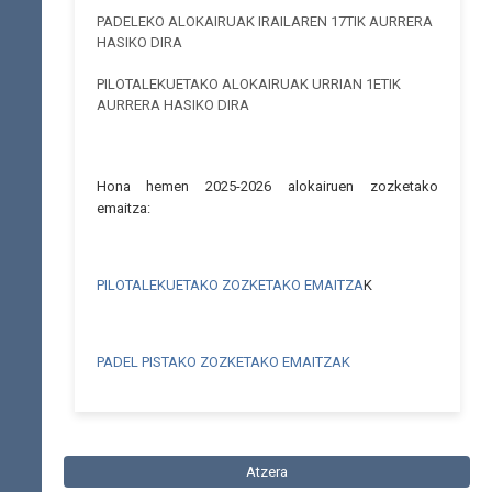
PADELEKO ALOKAIRUAK IRAILAREN 17TIK AURRERA
HASIKO DIRA
PILOTALEKUETAKO ALOKAIRUAK URRIAN 1ETIK
AURRERA HASIKO DIRA
Hona hemen 2025-2026 alokairuen zozketako
emaitza:
PILOTALEKUETAKO ZOZKETAKO EMAITZA
K
PADEL PISTAKO ZOZKETAKO EMAITZAK
Atzera