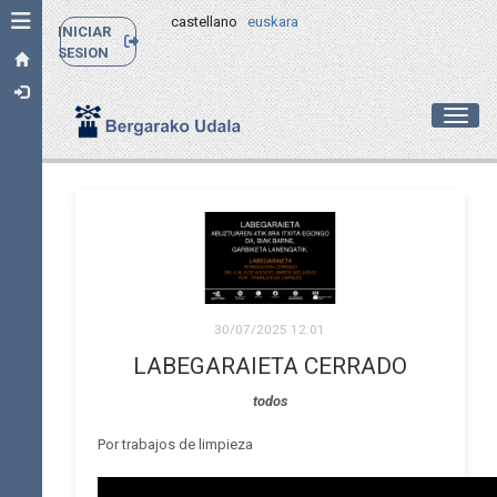
Toggle navigation
castellano
euskara
INICIAR
SESION
Toggl
30/07/2025 12:01
LABEGARAIETA CERRADO
todos
Por trabajos de limpieza