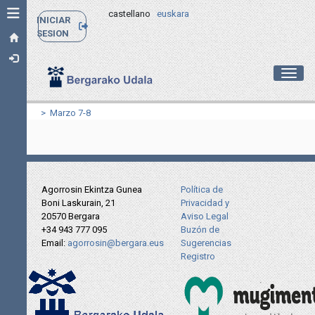
Toggle navigation
castellano
euskara
INICIAR
SESION
Toggl
> Marzo 7-8
Agorrosin Ekintza Gunea
Política de
Boni Laskurain, 21
Privacidad y
20570 Bergara
Aviso Legal
+34 943 777 095
Buzón de
Email:
agorrosin@bergara.eus
Sugerencias
Registro